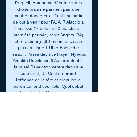
l'orgueil, Hamouma déborde sur la 
droite mais ne parvient pas à se 
montrer dangereux. C'est une sortie 
de but à venir pour l'AJA. 7 Ajaccio a 
encaissé 27 buts en 30 matchs en 
première période, seuls Angers (34) 
et Strasbourg (30) en ont encaissé 
plus en Ligue 1 Uber Eats cette 
saison. Passe décisive Rayan Ny Aina 
Arnaldo Raveloson 6 Auxerre double 
la mise! Raveloson centre depuis le 
côté droit, Da Costa reprend 
l'offrande de la tête et propulse le 
ballon au fond des filets. Quel début 
de match des Bourguignons. 5 
Carton jaune reçu par Julian Marc 
Jeanvier. 

AJ Auxerre - AC Ajaccio: Live 
streaming & TV aujourd'hui Où 
regarder AJ Auxerre - AC Ajaccio 