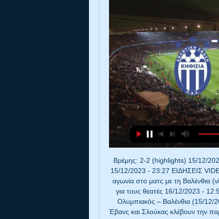
Βρέμης: 2-2 (highlights) 15/12/2023 - 23:52 Ολυμπιακός – Βαλένθια: 56-63 (highlights) 15/12/2023 - 23:27 ΕΙΔΗΣΕΙΣ VIDEOS ΠΡΟΓΡΑΜΜΑ 16/12/2023 - 14:58 Ολυμπιακός: Η αγωνία στο ματς με τη Βαλένθια (video) 16/12/2023 - 14:27 Μονακό: Ο Τζέιμς γκρινιάζει για τους θεατές 16/12/2023 - 12:55 Δείτε όλες τις εκπομπές Playmakers – Post Game Ολυμπιακός – Βαλένθια (15/12/2023) 16/12/2023 - 01:00 Greek Fantasy Challenge: Έβανς και Σλούκας κλέβουν την παράσταση 15/12/2023 - 10:00 Έπιασε κορυφή η tribo13 05/12/2023 - 11:11 Παίξε τώρα στο Euroleague Greek Fantasy Challenge για να κερδίσεις TOP δώρα!!!! HOT NEWS ΑΕΚ: Η «μάχη» του Άμστερνταμ (video) 16/12/2023 - 13:44 Λαμπρόπουλος: «Οδηγός μας το ματς του πρώτου γύρου» (video) 16/12/2023 - 14:20 Ατρόμητος: Συλλυπητήρια για τον πατέρα της Κοξένογλου (pic) 16/12/2023 - 13:11 Παναιτωλικός: Εγκρίθηκε η χρηματοδότηση για το γήπεδο (video) 16/12/2023 - 13:28 16/12/2023 - 15:57 16/12/2023 - 15:44 Ρεάλ Μαδρίτης: Αργούν τα εγκαίνια του «Σαντιάγο Μπερναμπέου» 16/12/2023 - 14:48 THE EXPERTS Παναθηναϊκός: Έπαιξε με τη φωτιά και κάηκε Γιώργος Αργυρόγλου ΑΕΚ: Φινάλε που δεν άξιζε… (videos) Βασιλείου LDLC Arena: Το νέο state of art γήπεδο Δημήτρης Καρύδας Γκλάντμπαχ: Τα σοκολατένια νομίσματα (pic) 16/12/2023 - 14:40 Μπάγερν Μονάχου: Στα… πιτς οι Κομάν και Μαζραουί 16/12/2023 - 14:32 Major League Soccer Ίντερ Μαϊάμι: Απάντησε στις φήμες ο Μέσι (pic) 16/12/2023 - 14:24 FIFA World Cup Ισπανία: Για πρώτη φορά στην κορυφή 16/12/2023 - 14:16 Μάντσεστερ Γιουνάιτεντ: Αρνητικό ρεκόρ στο «Ολντ Τράφορντ» 16/12/2023 - 14:08 Super Lig Τράμπζονσπορ: Καμία νέα πρόταση στον Μπακασέτα 16/12/2023 - 14:00 Web TV Super League Serie A Eredivisie Champions League Europa League Europa Conference League Ρουπ: “Επιστρέφω έτοιμος να δώσω λύσεις στην ομάδα! ” 16/12/2023 - 13:22 Euroleague: Ο Χολ την καλύτερη φάση (video) 16/12/2023 - 12:16 Euroleague: Την καλύτερη ασίστ ο Σενγκέλια (video) 16/12/2023 - 12:08 Euroleague: Το καλύτερο κόψιμο ο Εντιαγέ (video) 16/12/2023 - 12:00 Euroleague: Ο Σμιτς το καλύτερο κάρφωμα (video) 16/12/2023 - 11:52 Ολυμπιακός: Προσπάθησε ο αρχηγός (video) 16/12/2023 - 11:44 NEWSROOM ΕΠΙΛΟΓΕΣ 16/12/2023 - 16:30 16/12/2023 - 15:03 Συνεχίζεται για 4η μέρα η συζήτηση στην Ολομέλεια της Βουλής για τον προϋπολογισμό 2024 16/12/2023 - 13:03 Ο θάνατος του Μάθιου Πέρι αποδίδεται σε λήψη κεταμίνης 16/12/2023 - 11:03 Υγεία & Διατροφή Το εργασιακό άγχος διπλασιάζει τον κίνδυνο καρδιακής νόσου για τους άνδρες 16/12/2023 - 08:53 Αυτά είναι τα 7 πιο υγιεινά φρούτα στον κόσμο 10/12/2023 - 18:01 Διατροφή και πνευματική ευεξία 29/11/2023 - 19:06 ΕΡΓΑΣΙΑ Προκηρύξεις δήμων 2023: "Κερδίστε" τώρα κρίσιμα μόρια για μόνιμη πρόσληψη 04/12/2023 - 12:05 Youth Pass: Κλείνουν οι αιτήσεις για επίδομα 150 ευρώ – Ποιοι θα πάρουν «διπλό» 04/12/2023 - 10:44 Ταξί: Τετραήμερη πανελλαδική απεργία – Τι ισχύει στην Αττική 04/12/2023 - 10:12 Δώρο Χριστουγέννων: Αρχίζουν οι πληρωμές από τη ΔΥΠΑ 04/12/2023 - 09:54 Νοσοκομεία 2023: Ξεκινούν οι 775 μόνιμες προσλήψεις 04/12/2023 - 08:12 ΠΡΩΤΟΣΕΛΙΔΑ ΑΘΛΗΤΙΚΩΝ ΕΦΗΜΕΡΙΔΩΝ Σάββατο, 16 Δεκεμβρίου 2023 ΠΟΛΙΤΙΣΜΟΣ | ΙΣΤΟΡΙΑ | ΤΕΧΝΟΛΟΓΙΑ | GAMES Games League of Legends: το μεγαλύτερο success story του gaming Στο απέραντο τοπίο του online gaming, λίγοι τίτλοι έχουν κατακτήσει τις καρδιές εκατομμυρίων ανθρώπων όπως το League of Legends. 

[[SPORT TV]>>>] Γιάννινα εναντίον Βόλος ζωντανή 2022 05 5 Νοε 2023 — Κηφισιά (04/11, 20:00) για τη 10η αγωνιστική της Stoiximan Super League, συνέχισε η ΑΕΚ. Άρης εναντίον ΠΑΣ Γιάννινα μετάδοση 2022 29.10.2023 ...

PAS.gr News – Όλες οι ειδήσεις για τον ΠΑΣ Γιάννινα Κηφισιά – ΠΑΣ Γιάννινα: Το κανάλι μετάδοσης του αγώνα. Με την αναμέτρηση Μία από τις υποθέσεις αφορά το παιχνίδι ΠΑΣ Γιάννινα-Ολυμπιακός 2022- 2023, στο ...

Ατρόμητος ΠΑΣ Γιάννινα ειναι δωρεάν 03.12.2023 3 Δεκ 2023 — εναντίον Πανσερραϊκός μετάδοση 2022 11/ πριν... Κηφισιά εναντίον Αστέρας μετάδοση 26 Νοεμβρίου 2023 πριν από 6 ημέρες — Ολυμπιακός εναντίον ...

Ζωνταν