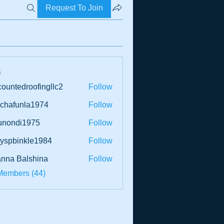
Request To Join
s
countedroofingllc2
Follow
edroofingllc2
chafunla1974
Follow
unla1974
tunondi1975
Follow
ndi1975
dyspbinkle1984
Follow
binkle1984
nna Balshina
Follow
Members (44)