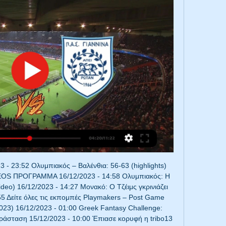
ές Αθλητικές ΜεταδόσειςΣάββατο, 16 Δεκεμβρίου 15:00 LIVE CELTA - GRANADA LA LIGA 2023-24 216 16:00 LECCE - FROSINONE ITALIAN SERIE A 2023-24 204 16:30 PREMIER LEAGUE MATCH DAY ΕΚΠΟΜΠΗ PREMIER LEAGUE 2023-24 203 Άουγκσμπουργκ-Ντόρτμουντ Bundesliga 223 Μπόχουμ-Ουνιόν Βερολίνου 225 Ντάρμσταντ-Βόλφσμπουργκ 226 Μάιντς-Χαϊντενχάιμ 220 17:00 MANCHESTER CITY - CRYSTAL PALACE PREMIER LEAGUE 2023-24 CHELSEA - SHEFFIELD UTD 205 NEWCASTLE - FULHAM 206 BOURNEMOUTH - LUTON 207 17:15 ATHLETIC- ATLETICO 17:20 ΩΡΑ ΓΙΑ ΜΠΑΛΑ ΕΘΝΙΚΟΣ ΑΧΝΑΣ - ΑΕΚ ΕΚΠΟΜΠΗ 201 17:30 ΚΗΦΙΣΙΑ - ΠΑΣ ΓΙΑΝΝΙΝΑ SUPER LEAGUE GREECE 2023-2024 217 18:00 ΕΘΝΙΚΟΣ ΑΧΝΑΣ - ΑΕΚ ΠΡΩΤΑΘΛΗΜΑ CYTA 2023-24 ΟΜΟΝΟΙΑ - ΚΑΡΜΙΩΤΙΣΣΑ 215 Χάβρη-Νις Ligue 1 227 19:00 PREMIER LEAGUE MATCH DAY (Συνέχεια) NAPOLI - CAGLIARI Ανόρθωση - Οθέλλος 211 19:30 BURNLEY - EVERTON SEVILLA - GETAFE Λειψία-Χόφενχαϊμ 21:30 Χόλσταϊν Κίελ-Αννόβερο Bundesliga 2 21:45 TORINO - EMPOLI 22:00 VALENCIA - BARCELONA Λανς-Ρενς 222 Κυριακή, 17 Δεκεμβρίου 01:00 MILWAUKEE - DETROIT NBA 2023-24 05:00 UFC 296 - Las Vegas (USA) BOXING - UFC FIGHTINGS 2023 11:00 APOLLON LADIES - LAKATAMIA FC ΠΑΓΚΥΠΡΙΟ ΠΡΩΤΑΘΛΗΜΑ ΓΥΝΑΙΚΩΝ 2023-24 13:30 MILAN - MONZA 14:00 Ναντ-Μπρεστ 14:30 98η ΙΠΠΟΔΡΟΜΙΑΚΗ ΣΥΝΑΝΤΗΣΗ ΚΥΠΡΙΑΚΟΣ ΙΠΠΟΔΡΟΜΟΣ 2023 ALMERIA - MALLORCA Άρης-ΟΦΗ ARSENAL - BRIGHTON FIORENTINA - VERONA WEST HAM UTD - WOLVES BRENTFORD - ASTON VILLA 16:20 ΩΡΑ ΓΙΑ ΜΠΑΛΑ ΑΕΖ - ΑΕΛ 202 Φράιμπουργκ-Κολωνία ΑΕΖ - ΑΕΛ REAL SOCIEDAD - BETIS Αστέρας Τρίπολης-ΠΑΟΚ 221 ΩΡΑ ΓΙΑ ΜΠΑΛΑ ΑΠΟΛΛΩΝ - ΝΕΑ ΣΑΛΑΜΙΝΑ Πάφος FC - ΑΠΟΕΛ 18:05 Μαρσέιγ-Κλερμόν 18:30 LIVERPOOL - MANCHESTER UTD Λεβερκούζεν-Άιντραχτ Φρανκφούρτης 224 209 (UHD) ΑΠΟΛΛΩΝ - ΝΕΑ ΣΑΛΑΜΙΝΑ BOLOGNA - ROMA LAS PALMAS - CADIZ ΛΑΜΙΑ - ΒΟΛΟΣ 20:00 USC-Auburn Κολεγιακό πρωτάθλημα μπάσκετ NCAA 20:30 Ατρόμητος-Παναθηναϊκός Μπάγερν Μονάχου-Στουτγκάρδη 21:00 GOAL n ROLL LAZIO - INTER Λιλ-Παρί Σεν Ζερμέν REAL MADRID - VILLARREAL 22:30 BRAGA - BENFICA PORTUGUESE LEAGUE 2023-24 SAN ANTONIO - NEW ORLEANS Δευτέρα, 18 Δεκεμβρίου 00:00 Seton Hall-Missouri ΠΑΝΑΙΤΩΛΙΚΟΣ - ΑΕΚ Πανσερραϊκός-Ολυμπιακός 18:20 ΩΡΑ ΓΙΑ ΜΠΑΛΑ ΔΟΞΑ - ΑΡΗΣ ΔΟΞΑ - ΑΡΗΣ ATALANTA - SALERNITANA GIRONA - ALAVES 22:15 SPORTING - PORTO Τρίτη, 19 Δεκεμβρίου Άνκαρα-Άρης EuroCup Βέρντερ Βρέμης-Λειψία Lemesos - Ανόρθωση Πρωτάθλημα Πετόσφαιρας ΟΠΑΠ Α Κατηγορίας Γυναικών 23-24 213 RAYO - VALENCIA Ερυθρός Αστέρας-Ρεάλ Μαδρίτης EuroLeague ΧΩΡΙΣ ΠΑΡΩΠΙΔΕΣ (99η ΙΠΠΟΔΡΟΜΙΑΚΗ ΣΥΝΑΝΤΗΣΗ) Άλμπα Βερολίνου-Μπαρτσελόνα 21:05 Μακάμπι Τελ Αβίβ-Μπασκόνια Βίρτους Μπολόνια-Ολυμπιακός Ντόρτμουντ-Μάιντς Χόφενχαϊμ-Ντάρμσταντ EVERTON - FULHAM EFL CARABAO CUP 2023-24 PORT VALE - MIDDLESBROUGH CHELSEA - NEWCASTLE NAPOLI - FROSINONE COPPA ITALIA 2023-24 Βαλένθια-Παρτίζαν ATLETICO - GETAFE GRANADA - SEVILLA Τετάρτη, 20 Δεκεμβρίου 99η ΙΠΠΟΔΡΟΜΙΑΚΗ ΣΥΝΑΝΤΗΣΗ Άρης-Λαμία ΠΑΕΕΚ - ΟΜΟΝΟΙΑ 29ης ΜΑΙΟΥ ΠΡΩΤΑΘΛΗΜΑ Β’ ΚΑΤΗΓΟΡΙΑΣ 2023-24 ΒΟΛΟΣ - ΠΑΝΑΘΗΝΑΪΚΟΣ Ε. 

Με την αναμέτρηση Κηφισιά – ΠΑΣ Γιάννινα ανοίγει το πρόγραμμα της 14ης αγωνιστικής του πρωταθλήματος της Stoiximan Super League, με... Ο Παναγιώτης Τζίμας πήρε κανονικά μέρος στην τελευταία προπόνηση του ΠΑΣ Γιάννινα και συμπεριλήφθηκε στην αποστολή για το εκτός έδρας... Με πρωινή προπόνηση ολοκληρώθηκε η προετοιμασία του ΠΑΣ Γιάννινα για τον εκτός έδρας αγώνα με την Κηφισιά. Ο Τζίμας πήρε... Με πρωινή προπόνηση και υπό βροχή ολοκληρώθηκε η προετοιμασία του ΠΑΣ Γιάννινα για τον εκτός έδρας αγώνα με την Κηφισιά.... Με πρωινή προπόνηση ολοκληρώθηκε η προετοιμασία του ΠΑΣ Γιάννινα για τον εκτός έδρας αγώνα με την Κηφισιά. Στα της προπόνησης... Χωρίς απουσίες αναχωρεί για την Αθήνα ο ΠΑΣ για το αυριανό ντέρμπι ουραγών με την Κηφισιά The post Νέο ξεκίνημα... 

NOVASPORTS | Αθλητικά νέα | Βίντεο | Live StreamingΔΙΑΦΗΜΙΣΗ Stoiximan Super League ΑΕΚ: Αποχαιρέτισε τον Νεστορίδη (pics) Η οικογένεια του Κώστα Νεστορίδη, η ΑΕΚ και το ελληνικό ποδόσφαιρο αποχαιρέτισαν τον θρυλικό άσο. 16/12/2023 - 15:11 Αποκλειστικό Ρουπ: “Επιστρέφω έτοιμος να δώσω λύσεις στην ομάδα! ” (video) 16/12/2023 - 13:20 Euroleague Μπαφές: «Η υγεία και η ανθρώπινη ζωή είναι αδιαπραγμάτευτα στον Ολυμπιακό» (pic) 16/12/2023 - 13:56 ΠΑΟΚ: Χωρίς Ζίβκοβιτς και Τάισον στην Τρίπολη (photo&video) 16/12/2023 - 16:04 Ολυμπιακός: Θέλει τον Κρέσπο ο Καρβαλιάλ 16/12/2023 - 13:38 NEWSROOM Όλες οι Τελευταίες Ειδήσεις 16:30 Επικαιρότητα Πέθανε ο σπουδαίος ηθοποιός Γιώργος Μιχαλακόπουλος 16:04 15:57 La Liga Θέλτα – Γρανάδα 1-0: Φοβερο τακουνάκι του Λάρσεν! (video) 15:44 Stoiximan Basket League All Star Game: Πρώτο… πιάτο: Αγώνας με αμαξίδιο (vid) 15:33 ΤΟΥΡΚΙΑ Κοτσαελίσπορ: Θρήνος για τον θάνατο του Τσαν (pic) 15:20 Ρεάλ Μαδρίτης: Θέλει και τον αδερφό του Μπέλιγχαμ 15:11 15:03 Η Ευρώπη πρέπει να επανεξοπλιστεί καθώς διαφαίνονται νέες απειλές, δήλωσε ο Γερμανός υπουργός Άμυνας Πιστόριους 14:58 Η γαλλική ομοσπονδία στηρίζει τον Μπισάνγκ 14:55 Βαλένθια: Συνεχίζονται οι διαμαρτυρίες προς τον Λιμ ΔΙΑΦΗΜΙΣΗ Premier League Super League 1 Bundesliga Ligue 1 Νότιγχαμ Φόρεστ-Τότεναμ 0-2 (Highlights) 16/12/2023 - 00:20 Τότεναμ-Νιουκάστλ 4-1 (highlights) 10/12/2023 - 20:41 Έβερτον – Τσέλσι: 2-0 (highlights) 10/12/2023 - 18:37 Λούτον – Μάντσεστερ Σίτι 1-2 (highlights) 10/12/2023 - 18:18 ΠΑΟΚ – Λαμία 3-0 (highlights) 04/12/2023 - 20:18 Ατρόμητος – ΠΑΣ Γιάννινα: 1-1 (highlights) 03/12/2023 - 19:51 Αστέρας Τρίπολης – Πανσερραϊκός: 1-0 (highlights) 02/12/2023 - 22:37 Άρης – Παναθηναϊκός 2-0 (highlights) 26/11/2023 - 23:17 Μονακό – Λιόν: 0-1 (highlights) 16/12/2023 - 00:21 Μπαρτσελόνα – Αρμάνι Μιλάνο: 86-90 (highlights) 15/12/2023 - 23:57 Γκλάντμπαχ – Βρ. 

(ΣΕ ΣΎΝΔΕΣΗ!) Κηφισιά ΠΑΣ Γιάννινα μετάδοση 16.12.2023 πριν από 2 ώρες — Κηφισιά Γιάννινα μετάδοση 2022 16 Δεκεμβρίου 2023 πριν από 6 ώρες — 6 Δεκ 2023 — Κηφισιά εναντίον ΠΑΣ Γιάννινα μετάδοση 2022 16/12/2023 6 Δεκ ...

(ΡΟΉ>>>>) ΟΦΗ εναντίον Κηφισιά μετάδοση 2022 6 πριν από 12 ώρες — 42 · Γκολ Over/Under. gr · 27 Νοε 2021 [[ΠΑΡΑΚΟΛΟΥΘΏ@]>] Κηφισιά εναντίον Ατρόμητος μετάδοση 19 Αυγ 2023 — Super League Κηφισιά εναντίον ...

Κηφισιά εναντίον ΠΑΣ Γιάννινα μετάδοση σκορ 16 Δεκεμβρίου 20 πριν από 3 ώρες — Kifisia FC PAS Giannina ζωντανά αποτελέσματα (και ζωντανή με