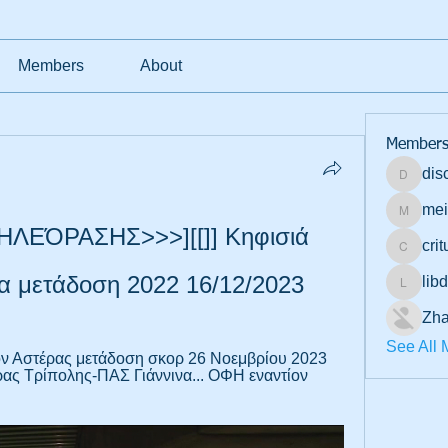
Members
About
Member
dis
discount
mei
meichaf
ΛΕΌΡΑΣΗΣ>>>][[]] Κηφισιά 
cri
crituno
να μετάδοση 2022 16/12/2023
lib
libdysp
Zha
See All 
ον Αστέρας μετάδοση σκορ 26 Νοεμβρίου 2023 
ρας Τρίπολης-ΠΑΣ Γιάννινα... ΟΦΗ εναντίον 