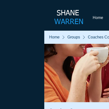
SHANE​
Home
WARREN
Home
Groups
Coaches Co